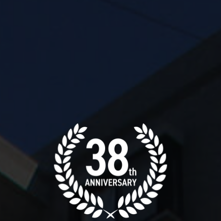
ホーム
中原工業の取り
事業紹介
SDGsへの取り
大規模修繕
安全への取り組
修繕工事の流れ