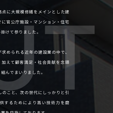
拠点に大規模修繕をメインとした建
でに官公庁施設・マンション・住宅
228-3322 FAX : 03-6228-3285
手掛けて参りました。
が求められる近年の建設業の中で、
 : 06-6809-1831 FAX : 06-6809-1830
し、加えて顧客満足・社会貢献を念頭
り組んでまいりました。
んのこと、次の世代にしっかりと引
 098-874-3255 FAX : 098-874-3256
供するためにより高い技術力を磨
企業を目指しております。