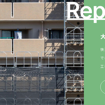
Rep
快
で
工