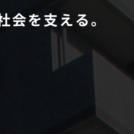
社
会
を
支
え
る
。
へ
プライバシーポリシー