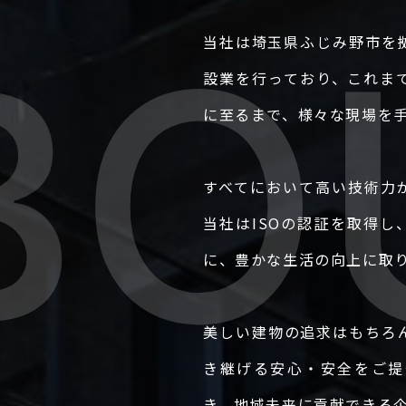
当社は埼玉県ふじみ野市を
【東京支店】
設業を行っており、これま
〒104-0032 東京都中央区八丁堀4-10-8 第3SSビル702 TEL : 03-6
に至るまで、様々な現場を
すべてにおいて高い技術力
【大阪支店】
〒540-0037 大阪府大阪市中央区内平野町2-3-5 MD内平野町ビル4階 TEL
当社はISOの認証を取得
に、豊かな生活の向上に取
【沖縄営業所】
美しい建物の追求はもちろ
〒901-2132 沖縄県浦添市伊祖2-16-20 メゾンラットバーラ300 TEL :
き継げる安心・安全をご提
き、地域未来に貢献できる