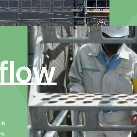
 flow
てお
望条