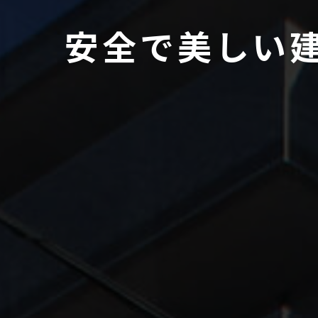
安
全
で
美
し
い