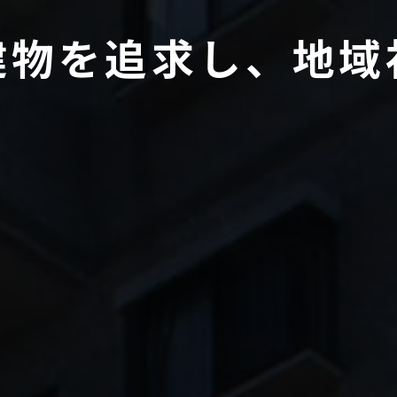
建
物
を
追
求
し
、
地
域
新築・設計
協力業者の皆様
実績紹介
会社概要