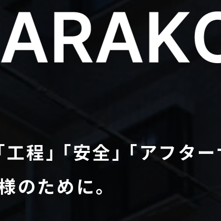
 ｢工程｣ ｢安全｣ ｢アフタ
様のために。
【本社】
〒356-0003 埼玉県ふじみ野市大原1-5-3 TEL : 049-265-4381 F