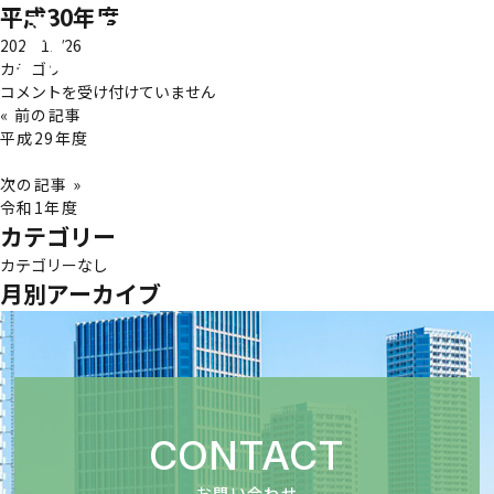
平成30年度
2023/12/26
カテゴリー:
MENU
平
コメントを受け付けていません
成
« 前の記事
ホーム
30
平成29年度
年
度
次の記事 »
事業紹介
は
令和1年度
カテゴリー
実績紹介
カテゴリーなし
月別アーカイブ
中原工業の取り組み
SDGsへの取り組み
安全への取り組み
CONTACT
協力業者の皆様へ
お問い合わせ