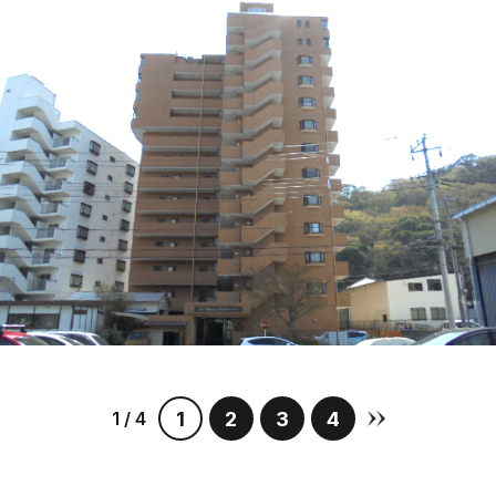
1 / 4
1
2
3
4
»