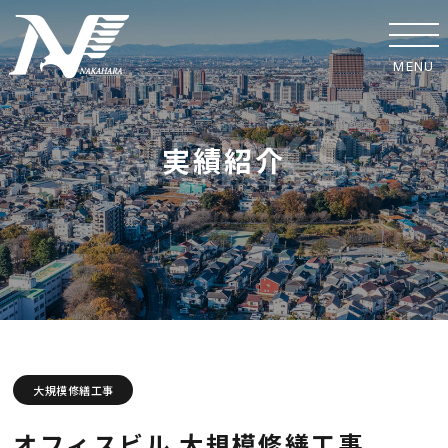
MENU
ホーム
実績紹介
事業紹介
実績紹介
中原工業の取り組み
SDGsへの取り組み
安全への取り組み
大規模修繕工事
協力業者の皆様へ
オフィスビル 大規模修繕工事