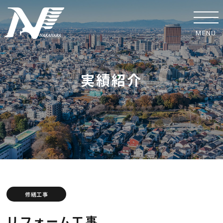
MENU
ホーム
実績紹介
事業紹介
実績紹介
中原工業の取り組み
SDGsへの取り組み
安全への取り組み
修繕工事
協力業者の皆様へ
リフォーム工事