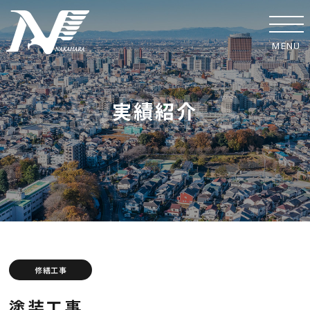
MENU
ホーム
実績紹介
事業紹介
実績紹介
中原工業の取り組み
SDGsへの取り組み
安全への取り組み
修繕工事
協力業者の皆様へ
塗装工事