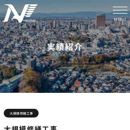
MENU
ホーム
実績紹介
事業紹介
実績紹介
中原工業の取り組み
SDGsへの取り組み
安全への取り組み
大規模修繕工事
協力業者の皆様へ
大規模修繕工事