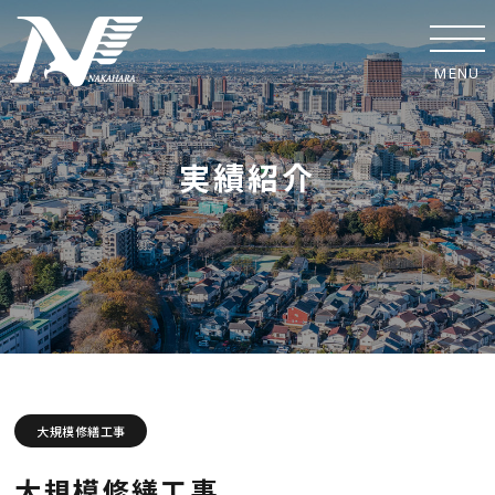
MENU
ホーム
実績紹介
事業紹介
実績紹介
中原工業の取り組み
SDGsへの取り組み
安全への取り組み
大規模修繕工事
協力業者の皆様へ
大規模修繕工事