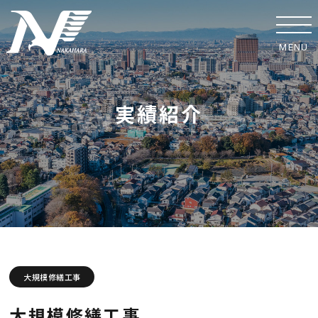
MENU
ホーム
実績紹介
事業紹介
実績紹介
中原工業の取り組み
SDGsへの取り組み
安全への取り組み
大規模修繕工事
協力業者の皆様へ
大規模修繕工事