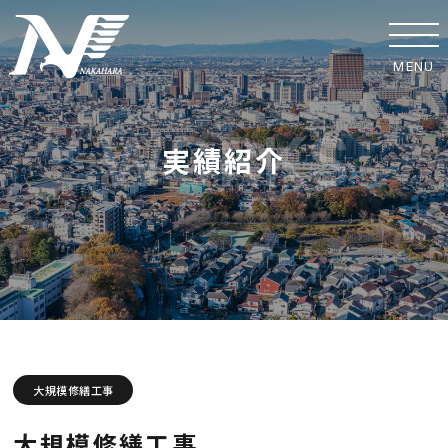
MENU
ホーム
実績紹介
事業紹介
実績紹介
中原工業の取り組み
SDGsへの取り組み
安全への取り組み
大規模修繕工事
協力業者の皆様へ
大規模修繕工事