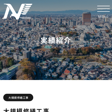
MENU
ホーム
実績紹介
事業紹介
実績紹介
中原工業の取り組み
SDGsへの取り組み
安全への取り組み
大規模修繕工事
協力業者の皆様へ
大規模修繕工事