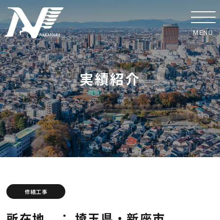
MENU
ホーム
実績紹介
事業紹介
実績紹介
中原工業の取り組み
SDGsへの取り組み
安全への取り組み
修繕工事
協力業者の皆様へ
所在地 ： 埼玉県・新座市