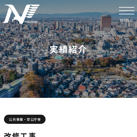
MENU
ホーム
実績紹介
事業紹介
実績紹介
中原工業の取り組み
SDGsへの取り組み
安全への取り組み
公共事業・官公庁等
協力業者の皆様へ
改修工事