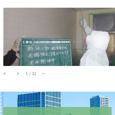
1
/
11