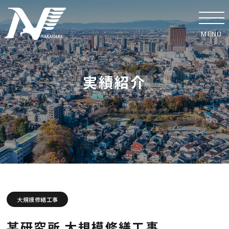
MENU
ホーム
実績紹介
事業紹介
実績紹介
中原工業の取り組み
SDGsへの取り組み
安全への取り組み
大規模修繕工事
協力業者の皆様へ
某研究所 大規模修繕工事