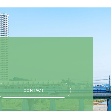
AX : 049-265-4382
228-3322 FAX : 03-6228-3285
 : 06-6809-1831 FAX : 06-6809-1830
CONTACT
 098-874-3255 FAX : 098-874-3256