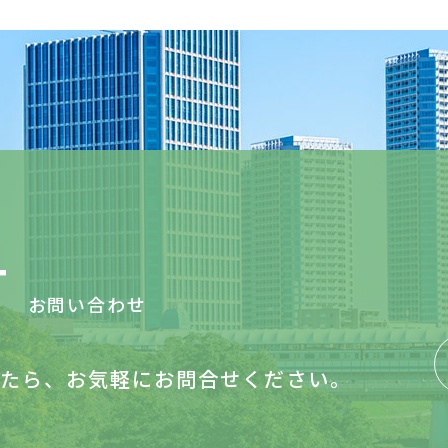
〒356-0003 埼玉県ふじみ野市大原1-5-3 TEL : 049-265-4381 F
【東京支店】
〒104-0032 東京都中央区八丁堀4-10-8 第3SSビル702 TEL : 03-6
【大阪支店】
T
〒540-0037 大阪府大阪市中央区内平野町2-3-5 MD内平野町ビル4階 TEL
お問い合わせ
たら、お気軽にお問合せください。
【沖縄営業所】
〒901-2132 沖縄県浦添市伊祖2-16-20 メゾンラットバーラ300 TEL :