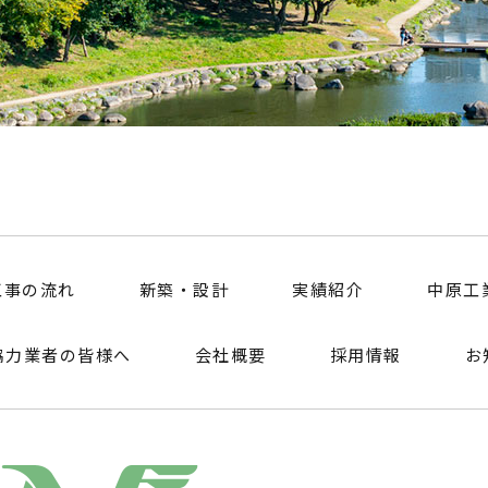
【沖縄営業所】
〒901-2132 沖縄県浦添市伊祖2-16-20 メゾンラットバーラ300 TEL :
工事の流れ
新築・設計
実績紹介
中原工
協力業者の皆様へ
会社概要
採用情報
お