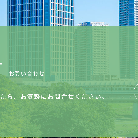
【本社】
〒356-0003 埼玉県ふじみ野市大原1-5-3 TEL : 049-265-4381 F
T
お問い合わせ
【東京支店】
〒104-0032 東京都中央区八丁堀4-10-8 第3SSビル702 TEL : 03-6
たら、お気軽にお問合せください。
【大阪支店】
〒540-0037 大阪府大阪市中央区内平野町2-3-5 MD内平野町ビル4階 TEL