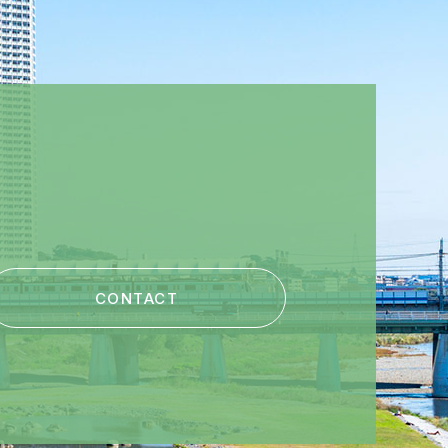
AX : 049-265-4382
228-3322 FAX : 03-6228-3285
CONTACT
 : 06-6809-1831 FAX : 06-6809-1830