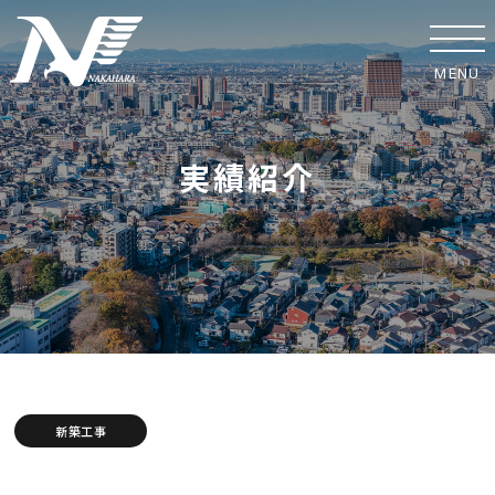
MENU
ホーム
実績紹介
事業紹介
実績紹介
中原工業の取り組み
SDGsへの取り組み
安全への取り組み
新築工事
協力業者の皆様へ
_